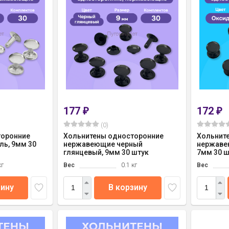
177
172
₽
₽
(0)
торонние
Хольнитены односторонние
Хольнит
ь, 9мм 30
нержавеющие черный
нержаве
глянцевый, 9мм 30 штук
7мм 30 ш
кг
Вес
0.1 кг
Вес
зину
В корзину