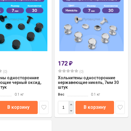
172
₽
(0)
(0)
ены односторонние
Хольнитены односторонние
ющие черный оксид,
нержавеющие никель, 7мм 30
тук
штук
0.1 кг
Вес
0.1 кг
В корзину
В корзину