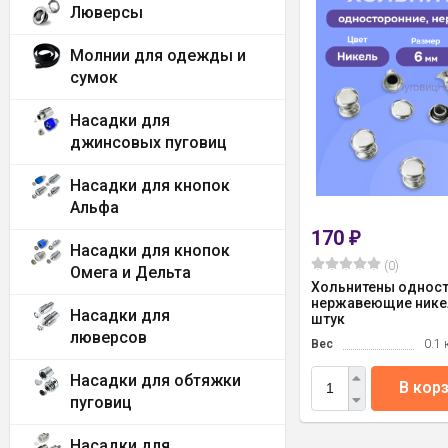
Люверсы
Молнии для одежды и
сумок
Насадки для
джинсовых пуговиц
Насадки для кнопок
Альфа
170
₽
Насадки для кнопок
(0)
Омега и Дельта
Хольнитены однос
нержавеющие никел
Насадки для
штук
люверсов
Вес
0.1 
Насадки для обтяжки
В кор
пуговиц
Насадки для