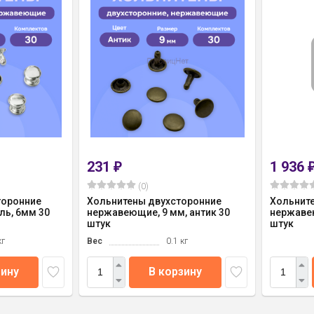
231
1 936
₽
(0)
торонние
Хольнитены двухсторонние
Хольнит
ь, 6мм 30
нержавеющие, 9 мм, антик 30
нержавею
штук
штук
кг
Вес
0.1 кг
зину
В корзину