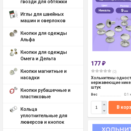
гвозди для обтяжки
Иглы для швейных
машин и оверлоков
Кнопки для одежды
Альфа
Кнопки для одежды
Омега и Дельта
177
₽
Кнопки магнитные и
(0)
насадки
Хольнитены однос
нержавеющие никел
штук
Кнопки рубашечные и
Вес
0.1 
пластиковые
В кор
Кольца
уплотнительные для
люверсов и кнопок